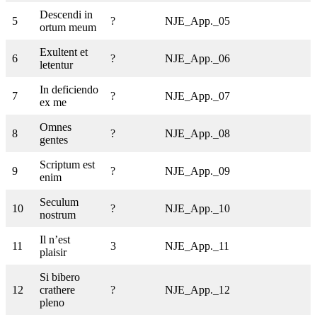
Descendi in
5
?
NJE_App._05
ortum meum
Exultent et
6
?
NJE_App._06
letentur
In deficiendo
7
?
NJE_App._07
ex me
Omnes
8
?
NJE_App._08
gentes
Scriptum est
9
?
NJE_App._09
enim
Seculum
10
?
NJE_App._10
nostrum
Il n’est
11
3
NJE_App._11
plaisir
Si bibero
12
crathere
?
NJE_App._12
pleno