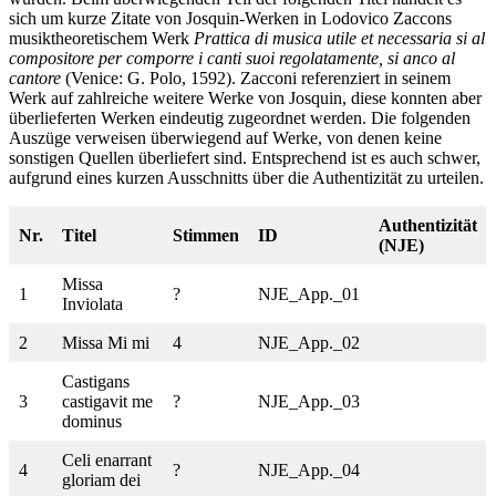
sich um kurze Zitate von Josquin-Werken in Lodovico Zaccons
musiktheoretischem Werk
Prattica di musica utile et necessaria si al
compositore per comporre i canti suoi regolatamente, si anco al
cantore
(Venice: G. Polo, 1592). Zacconi referenziert in seinem
Werk auf zahlreiche weitere Werke von Josquin, diese konnten aber
überlieferten Werken eindeutig zugeordnet werden. Die folgenden
Auszüge verweisen überwiegend auf Werke, von denen keine
sonstigen Quellen überliefert sind. Entsprechend ist es auch schwer,
aufgrund eines kurzen Ausschnitts über die Authentizität zu urteilen.
Authentizität
Nr.
Titel
Stimmen
ID
(NJE)
Missa
1
?
NJE_App._01
Inviolata
2
Missa Mi mi
4
NJE_App._02
Castigans
3
castigavit me
?
NJE_App._03
dominus
Celi enarrant
4
?
NJE_App._04
gloriam dei