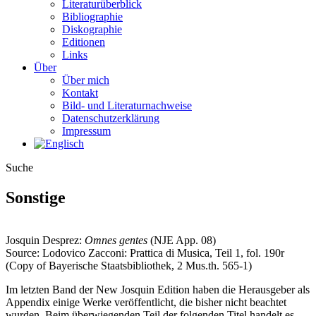
Literaturüberblick
Bibliographie
Diskographie
Editionen
Links
Über
Über mich
Kontakt
Bild- und Literaturnachweise
Datenschutzerklärung
Impressum
Suche
Sonstige
Josquin Desprez:
Omnes gentes
(NJE App. 08)
Source: Lodovico Zacconi: Prattica di Musica, Teil 1, fol. 190r
(Copy of Bayerische Staatsbibliothek, 2 Mus.th. 565-1)
Im letzten Band der New Josquin Edition haben die Herausgeber als
Appendix einige Werke veröffentlicht, die bisher nicht beachtet
wurden. Beim überwiegenden Teil der folgenden Titel handelt es