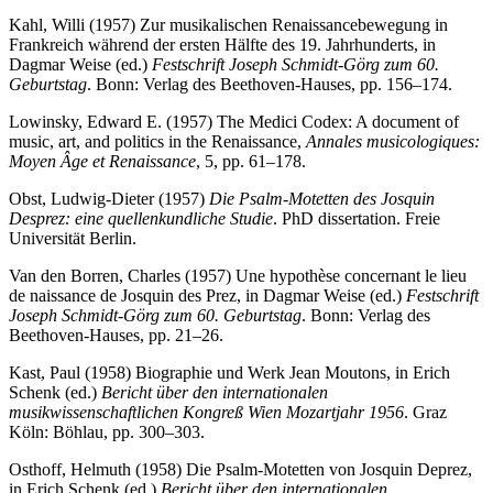
Kahl, Willi (1957) Zur musikalischen Renaissancebewegung in
Frankreich während der ersten Hälfte des 19. Jahrhunderts, in
Dagmar Weise (ed.)
Festschrift Joseph Schmidt-Görg zum 60.
Geburtstag
. Bonn: Verlag des Beethoven-Hauses, pp. 156–174.
Lowinsky, Edward E. (1957) The Medici Codex: A document of
music, art, and politics in the Renaissance,
Annales musicologiques:
Moyen Âge et Renaissance
, 5, pp. 61–178.
Obst, Ludwig-Dieter (1957)
Die Psalm-Motetten des Josquin
Desprez: eine quellenkundliche Studie
. PhD dissertation. Freie
Universität Berlin.
Van den Borren, Charles (1957) Une hypothèse concernant le lieu
de naissance de Josquin des Prez, in Dagmar Weise (ed.)
Festschrift
Joseph Schmidt-Görg zum 60. Geburtstag
. Bonn: Verlag des
Beethoven-Hauses, pp. 21–26.
Kast, Paul (1958) Biographie und Werk Jean Moutons, in Erich
Schenk (ed.)
Bericht über den internationalen
musikwissenschaftlichen Kongreß Wien Mozartjahr 1956
. Graz
Köln: Böhlau, pp. 300–303.
Osthoff, Helmuth (1958) Die Psalm-Motetten von Josquin Deprez,
in Erich Schenk (ed.)
Bericht über den internationalen