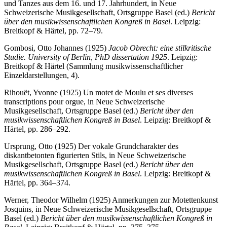
und Tanzes aus dem 16. und 17. Jahrhundert, in Neue
Schweizerische Musikgesellschaft, Ortsgruppe Basel (ed.)
Bericht
über den musikwissenschaftlichen Kongreß in Basel
. Leipzig:
Breitkopf & Härtel, pp. 72–79.
Gombosi, Otto Johannes (1925)
Jacob Obrecht: eine stilkritische
Studie. University of Berlin, PhD dissertation 1925
. Leipzig:
Breitkopf & Härtel (Sammlung musikwissenschaftlicher
Einzeldarstellungen, 4).
Rihouët, Yvonne (1925) Un motet de Moulu et ses diverses
transcriptions pour orgue, in Neue Schweizerische
Musikgesellschaft, Ortsgruppe Basel (ed.)
Bericht über den
musikwissenschaftlichen Kongreß in Basel
. Leipzig: Breitkopf &
Härtel, pp. 286–292.
Ursprung, Otto (1925) Der vokale Grundcharakter des
diskantbetonten figurierten Stils, in Neue Schweizerische
Musikgesellschaft, Ortsgruppe Basel (ed.)
Bericht über den
musikwissenschaftlichen Kongreß in Basel
. Leipzig: Breitkopf &
Härtel, pp. 364–374.
Werner, Theodor Wilhelm (1925) Anmerkungen zur Motettenkunst
Josquins, in Neue Schweizerische Musikgesellschaft, Ortsgruppe
Basel (ed.)
Bericht über den musikwissenschaftlichen Kongreß in