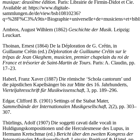
musique: deuxième édition.
Paris: Librairie de Firmin-Didot et Cie.
Available at: https://www.digitale-
sammlungen.de/de/view/bsb10810236?
q=%28F%C3%A9tis+Biographie+universelle+de+musiciens+et+b
Ambros, August Wilhlem (1862)
Geschichte der Musik
. Leipzig:
Leuckart.
Thoinan, Ernest (1864) De la Déploration de G. Crétin, in
Guillaume Crétin (ed.)
Déploration de Guillaume Crétin sur le
trépas de Jean Okeghem, musicien, premier chapelain du roi de
France et trésorier de Saint-Martin de Tours
. Paris: A. Claudin, pp.
17–23.
Haberl, Franz Xaver (1887) Die römische ‘Schola cantorum’ und
die päpstlichen Kapellsänger bis zur Mitte des 16. Jahrhunderts,
Vierteljahresschrift für Musikwissenschaft
, 3, pp. 189–296.
Edgar, Clifford B. (1901) Settings of the Stabat Mater,
Sammelbände der Internationalen Musikgesellschaft
, 2(2), pp. 303–
307.
Thürlings, Adolf (1907) Die soggetti cavati dalle vocali in
Huldigungskompositionen und die Herculesmesse des Lupus, in
Hermann Kretschmar (ed.)
Bericht über den zweiten Kongress der
Internationalen Musikgesellschaft
. Leipzig: Breitkopf & Härtel, pp.