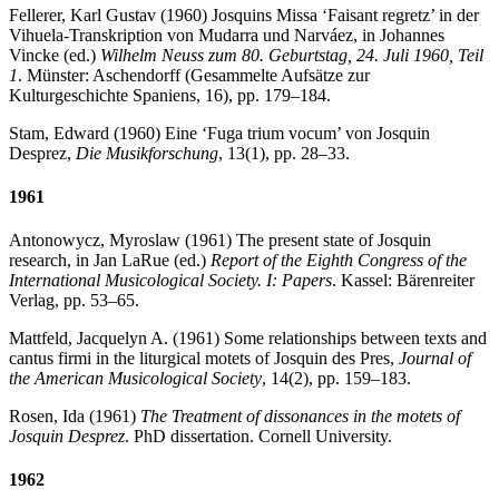
Fellerer, Karl Gustav (1960) Josquins Missa ‘Faisant regretz’ in der
Vihuela-Transkription von Mudarra und Narváez, in Johannes
Vincke (ed.)
Wilhelm Neuss zum 80. Geburtstag, 24. Juli 1960, Teil
1
. Münster: Aschendorff (Gesammelte Aufsätze zur
Kulturgeschichte Spaniens, 16), pp. 179–184.
Stam, Edward (1960) Eine ‘Fuga trium vocum’ von Josquin
Desprez,
Die Musikforschung
, 13(1), pp. 28–33.
1961
Antonowycz, Myroslaw (1961) The present state of Josquin
research, in Jan LaRue (ed.)
Report of the Eighth Congress of the
International Musicological Society. I: Papers
. Kassel: Bärenreiter
Verlag, pp. 53–65.
Mattfeld, Jacquelyn A. (1961) Some relationships between texts and
cantus firmi in the liturgical motets of Josquin des Pres,
Journal of
the American Musicological Society
, 14(2), pp. 159–183.
Rosen, Ida (1961)
The Treatment of dissonances in the motets of
Josquin Desprez
. PhD dissertation. Cornell University.
1962