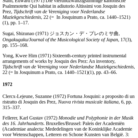
Stam, Edward (1971) Die vierundzwanzigstimmige kanonische
Psalmmotette Qui habitat in adiutorio Altissimi von Josquin des
Prez,
Tijdschrift van de Vereniging voor Nederlandse
Muziekgeschiedenis
, 22 (= In Josquinum a Prato, ca. 1440–1521)
(1), pp. 1–17.
Sugai, Shizunao (1971) ジョスカン・デ・プレのミサ曲,
Ongakugaku/Journal of the Musicological Society of Japan
, 17(3),
pp. 155–168.
Yong, Kwee Him (1971) Sixteenth-century printed instrumental
arrangements of works by Josquin des Prez: An inventory,
Tijdschrift van de Vereniging voor Nederlandse Muziekgeschiedenis
,
22 (= In Josquinum a Prato, ca. 1440–1521)(1), pp. 43–66.
1972
Clercx-Lejeune, Suzanne (1972) Fortuna Josquini: a proposito di un
ristratto di Josquin des Prez,
Nuova rivista musicale italiana
, 6, pp.
315–337.
Fellerer, Karl Gustav (1972)
Monodie und Polyphonie in der Musik
des 16. Jahrhunderts
. Bruxelles/Brussel: Paleis der Academiën
(Academiae analecta: Mededelingen van de Koninklijke Academie
voor Wetenschappen, Letteren en Schone Kunsten van België. 3: