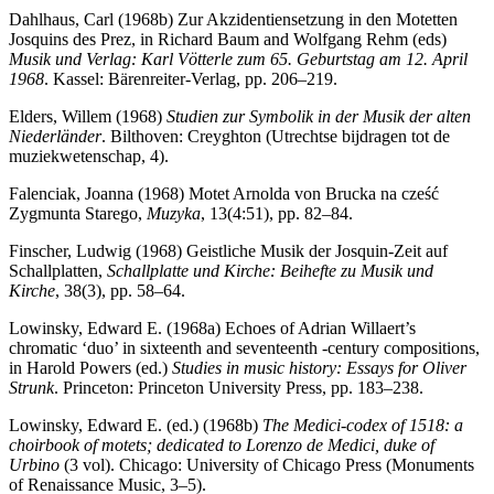
Dahlhaus, Carl (1968b) Zur Akzidentiensetzung in den Motetten
Josquins des Prez, in Richard Baum and Wolfgang Rehm (eds)
Musik und Verlag: Karl Vötterle zum 65. Geburtstag am 12. April
1968
. Kassel: Bärenreiter-Verlag, pp. 206–219.
Elders, Willem (1968)
Studien zur Symbolik in der Musik der alten
Niederländer
. Bilthoven: Creyghton (Utrechtse bijdragen tot de
muziekwetenschap, 4).
Falenciak, Joanna (1968) Motet Arnolda von Brucka na cześć
Zygmunta Starego,
Muzyka
, 13(4:51), pp. 82–84.
Finscher, Ludwig (1968) Geistliche Musik der Josquin-Zeit auf
Schallplatten,
Schallplatte und Kirche: Beihefte zu Musik und
Kirche
, 38(3), pp. 58–64.
Lowinsky, Edward E. (1968a) Echoes of Adrian Willaert’s
chromatic ‘duo’ in sixteenth and seventeenth -century compositions,
in Harold Powers (ed.)
Studies in music history: Essays for Oliver
Strunk
. Princeton: Princeton University Press, pp. 183–238.
Lowinsky, Edward E. (ed.) (1968b)
The Medici-codex of 1518: a
choirbook of motets; dedicated to Lorenzo de Medici, duke of
Urbino
(3 vol). Chicago: University of Chicago Press (Monuments
of Renaissance Music, 3–5).