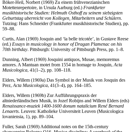
Böker-Heil, Norbert (1969) Zu einem frühvenezianischen
Motettenrepertoire, in Ursula Aarburg (ed.)
Frankfurter
musikhistorische Studien: Helmuth Osthoff zu seinem siebzigsten
Geburtstag uberreicht von Kollegen, Mitarbeitern und Schülern
.
Tutzing: Hans Schneider (Frankfurter musikhistorische Studien), pp.
59–88.
Curtis, Alan (1969) Josquin and ‘la belle tricotée’, in Gustave Reese
(ed.)
Essays in musicology in honor of Dragan Plamenac on his
70th birthday
. Pittsburgh: University of Pittsburgh Press, pp. 1–8.
Dunning, Albert (1969) Josquini antiquos, Musae, memoremus
amores. A Mantuan motet from 1554 in homage to Josquin,
Acta
Musicologica
, 41(1–2), pp. 108–118.
Elders, Willem (1969a) Das Symbol in der Musik von Josquin des
Prez,
Acta Musicologica
, 41(3–4), pp. 164–185.
Elders, Willem (1969b) Zur Aufführungspraxis der
altniederländischen Musik, in Jozef Robijns and Willem Elders (eds)
Renaissance-muziek 1400-1600 donum natalicium René Bernard
Lenaerts
. Leuven: Katholieke Universiteit Leuven (Musicologica
lovaniensia, 1), pp. 89–104.
Fuller, Sarah (1969) Additional notes on the 15th-century
chansonnier Bologna Q16,
Musica disciplina: A yearbook of the