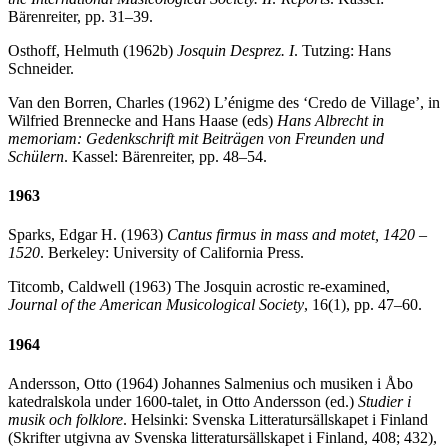
Bärenreiter, pp. 31–39.
Osthoff, Helmuth (1962b)
Josquin Desprez. I
. Tutzing: Hans
Schneider.
Van den Borren, Charles (1962) L’énigme des ‘Credo de Village’, in
Wilfried Brennecke and Hans Haase (eds)
Hans Albrecht in
memoriam: Gedenkschrift mit Beiträgen von Freunden und
Schülern
. Kassel: Bärenreiter, pp. 48–54.
1963
Sparks, Edgar H. (1963)
Cantus firmus in mass and motet, 1420 –
1520
. Berkeley: University of California Press.
Titcomb, Caldwell (1963) The Josquin acrostic re-examined,
Journal of the American Musicological Society
, 16(1), pp. 47–60.
1964
Andersson, Otto (1964) Johannes Salmenius och musiken i Åbo
katedralskola under 1600-talet, in Otto Andersson (ed.)
Studier i
musik och folklore
. Helsinki: Svenska Litteratursällskapet i Finland
(Skrifter utgivna av Svenska litteratursällskapet i Finland, 408; 432),