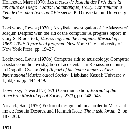
Honegger, Marc (1970)
Les messes de Josquin des Prés dans la
tablature de Diego Pisador (Salamanque, 1552). Contribution a
l’etude des altérations au XVIe siècle
. PhD dissertation. University
Paris.
Lockwood, Lewis (1970a) A stylistic investigation of the Masses of
Josquin Desprez with the aid of the computer: A progress report, in
Gary S. Brook (ed.)
Musicology and the computer. Musicology
1966–2000: A practical program
. New York: City University of
New York Press, pp. 19–27.
Lockwood, Lewis (1970b) Computer aids to musicology: Computer
assistance in the investigation of accidentals in Renaissance music,
in Dragotin Cvetko (ed.)
Report of the tenth congress of the
International Musicological Society
. Ljubljana Kassel: Univerza v
Ljubljani, pp. 444–449.
Lowinsky, Edward E. (1970) Communication,
Journal of the
American Musicological Society
, 23(3), pp. 548–548.
Novack, Saul (1970) Fusion of design and tonal order in Mass and
motet: Josquin Desprez and Heinrich Isaac,
The music forum
, 2, pp.
187–263.
1971