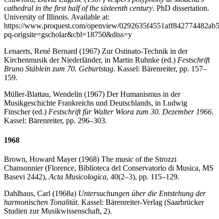
cathedral in the first half of the sixteenth century
. PhD dissertation.
University of Illinois. Available at:
https://www.proquest.com/openview/0292635f4551aff842774482ab
pq-origsite=gscholar&cbl=18750&diss=y
Lenaerts, René Bernard (1967) Zur Ostinato-Technik in der
Kirchenmusik der Niederländer, in Martin Ruhnke (ed.)
Festschrift
Bruno Stäblein zum 70. Geburtstag
. Kassel: Bärenreiter, pp. 157–
159.
Müller-Blattau, Wendelin (1967) Der Humanismus in der
Musikgeschichte Frankreichs und Deutschlands, in Ludwig
Finscher (ed.)
Festschrift für Walter Wiora zum 30. Dezember 1966
.
Kassel: Bärenreiter, pp. 296–303.
1968
Brown, Howard Mayer (1968) The music of the Strozzi
Chansonnier (Florence, Biblioteca del Conservatorio di Musica, MS
Basevi 2442),
Acta Musicologica
, 40(2–3), pp. 115–129.
Dahlhaus, Carl (1968a)
Untersuchungen über die Entstehung der
harmonischen Tonalität
. Kassel: Bärenreiter-Verlag (Saarbrücker
Studien zur Musikwissenschaft, 2).