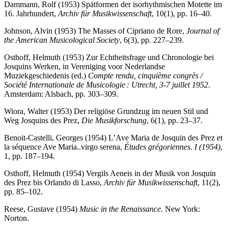
Dammann, Rolf (1953) Spätformen der isorhythmischen Motette im
16. Jahrhundert,
Archiv für Musikwissenschaft
, 10(1), pp. 16–40.
Johnson, Alvin (1953) The Masses of Cipriano de Rore,
Journal of
the American Musicological Society
, 6(3), pp. 227–239.
Osthoff, Helmuth (1953) Zur Echtheitsfrage und Chronologie bei
Josquins Werken, in Vereniging voor Nederlandse
Muziekgeschiedenis (ed.)
Compte rendu, cinquième congrès /
Société Internationale de Musicologie : Utrecht, 3-7 juillet 1952
.
Amsterdam: Alsbach, pp. 303–309.
Wiora, Walter (1953) Der religiöse Grundzug im neuen Stil und
Weg Josquins des Prez,
Die Musikforschung
, 6(1), pp. 23–37.
Benoit-Castelli, Georges (1954) L’Ave Maria de Josquin des Prez et
la séquence Ave Maria..virgo serena,
Études grégoriennes. I (1954)
,
1, pp. 187–194.
Osthoff, Helmuth (1954) Vergils Aeneis in der Musik von Josquin
des Prez bis Orlando di Lasso,
Archiv für Musikwissenschaft
, 11(2),
pp. 85–102.
Reese, Gustave (1954)
Music in the Renaissance
. New York:
Norton.