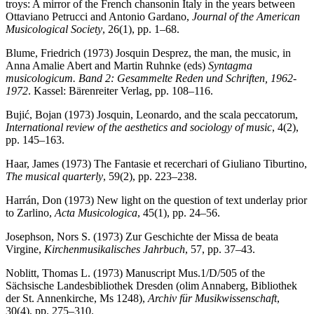
troys: A mirror of the French chansonin Italy in the years between
Ottaviano Petrucci and Antonio Gardano,
Journal of the American
Musicological Society
, 26(1), pp. 1–68.
Blume, Friedrich (1973) Josquin Desprez, the man, the music, in
Anna Amalie Abert and Martin Ruhnke (eds)
Syntagma
musicologicum. Band 2: Gesammelte Reden und Schriften, 1962-
1972
. Kassel: Bärenreiter Verlag, pp. 108–116.
Bujić, Bojan (1973) Josquin, Leonardo, and the scala peccatorum,
International review of the aesthetics and sociology of music
, 4(2),
pp. 145–163.
Haar, James (1973) The Fantasie et recerchari of Giuliano Tiburtino,
The musical quarterly
, 59(2), pp. 223–238.
Harrán, Don (1973) New light on the question of text underlay prior
to Zarlino,
Acta Musicologica
, 45(1), pp. 24–56.
Josephson, Nors S. (1973) Zur Geschichte der Missa de beata
Virgine,
Kirchenmusikalisches Jahrbuch
, 57, pp. 37–43.
Noblitt, Thomas L. (1973) Manuscript Mus.1/D/505 of the
Sächsische Landesbibliothek Dresden (olim Annaberg, Bibliothek
der St. Annenkirche, Ms 1248),
Archiv für Musikwissenschaft
,
30(4), pp. 275–310.