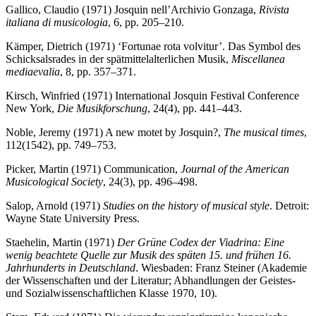
Gallico, Claudio (1971) Josquin nell’Archivio Gonzaga,
Rivista
italiana di musicologia
, 6, pp. 205–210.
Kämper, Dietrich (1971) ‘Fortunae rota volvitur’. Das Symbol des
Schicksalsrades in der spätmittelalterlichen Musik,
Miscellanea
mediaevalia
, 8, pp. 357–371.
Kirsch, Winfried (1971) International Josquin Festival Conference
New York,
Die Musikforschung
, 24(4), pp. 441–443.
Noble, Jeremy (1971) A new motet by Josquin?,
The musical times
,
112(1542), pp. 749–753.
Picker, Martin (1971) Communication,
Journal of the American
Musicological Society
, 24(3), pp. 496–498.
Salop, Arnold (1971)
Studies on the history of musical style
. Detroit:
Wayne State University Press.
Staehelin, Martin (1971)
Der Grüne Codex der Viadrina: Eine
wenig beachtete Quelle zur Musik des späten 15. und frühen 16.
Jahrhunderts in Deutschland
. Wiesbaden: Franz Steiner (Akademie
der Wissenschaften und der Literatur; Abhandlungen der Geistes-
und Sozialwissenschaftlichen Klasse 1970, 10).