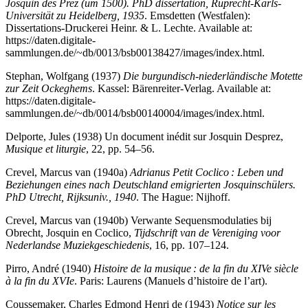
Josquin des Prez (um 1500). PhD dissertation, Ruprecht-Karls-
Universität zu Heidelberg, 1935
. Emsdetten (Westfalen):
Dissertations-Druckerei Heinr. & L. Lechte. Available at:
https://daten.digitale-
sammlungen.de/~db/0013/bsb00138427/images/index.html.
Stephan, Wolfgang (1937)
Die burgundisch-niederländische Motette
zur Zeit Ockeghems
. Kassel: Bärenreiter-Verlag. Available at:
https://daten.digitale-
sammlungen.de/~db/0014/bsb00140004/images/index.html.
Delporte, Jules (1938) Un document inédit sur Josquin Desprez,
Musique et liturgie
, 22, pp. 54–56.
Crevel, Marcus van (1940a)
Adrianus Petit Coclico : Leben und
Beziehungen eines nach Deutschland emigrierten Josquinschülers.
PhD Utrecht, Rijksuniv., 1940
. The Hague: Nijhoff.
Crevel, Marcus van (1940b) Verwante Sequensmodulaties bij
Obrecht, Josquin en Coclico,
Tijdschrift van de Vereniging voor
Nederlandse Muziekgeschiedenis
, 16, pp. 107–124.
Pirro, André (1940)
Histoire de la musique : de la fin du XIVe siècle
à la fin du XVIe
. Paris: Laurens (Manuels d’histoire de l’art).
Coussemaker, Charles Edmond Henri de (1943)
Notice sur les