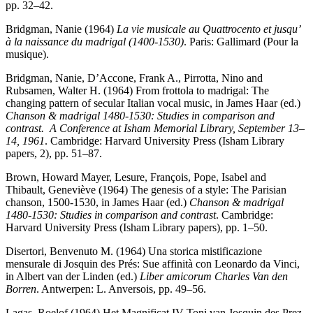
pp. 32–42.
Bridgman, Nanie (1964)
La vie musicale au Quattrocento et jusqu’
à la naissance du madrigal (1400-1530)
. Paris: Gallimard (Pour la
musique).
Bridgman, Nanie, D’Accone, Frank A., Pirrotta, Nino and
Rubsamen, Walter H. (1964) From frottola to madrigal: The
changing pattern of secular Italian vocal music, in James Haar (ed.)
Chanson & madrigal 1480-1530: Studies in comparison and
contrast. A Conference at Isham Memorial Library, September 13–
14, 1961
. Cambridge: Harvard University Press (Isham Library
papers, 2), pp. 51–87.
Brown, Howard Mayer, Lesure, François, Pope, Isabel and
Thibault, Geneviève (1964) The genesis of a style: The Parisian
chanson, 1500-1530, in James Haar (ed.)
Chanson & madrigal
1480-1530: Studies in comparison and contrast
. Cambridge:
Harvard University Press (Isham Library papers), pp. 1–50.
Disertori, Benvenuto M. (1964) Una storica mistificazione
mensurale di Josquin des Prés: Sue affinità con Leonardo da Vinci,
in Albert van der Linden (ed.)
Liber amicorum Charles Van den
Borren
. Antwerpen: L. Anversois, pp. 49–56.
Lagas, Roelof (1964) Het Magnificat IV Toni van Josquin des Prez,