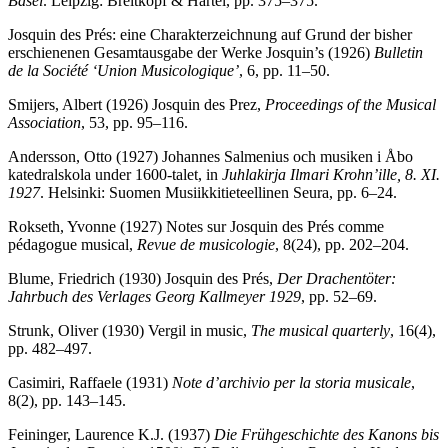
Basel
. Leipzig: Breitkopf & Härtel, pp. 375–375.
Josquin des Prés: eine Charakterzeichnung auf Grund der bisher
erschienenen Gesamtausgabe der Werke Josquin’s (1926)
Bulletin
de la Société ‘Union Musicologique’
, 6, pp. 11–50.
Smijers, Albert (1926) Josquin des Prez,
Proceedings of the Musical
Association
, 53, pp. 95–116.
Andersson, Otto (1927) Johannes Salmenius och musiken i Åbo
katedralskola under 1600-talet, in
Juhlakirja Ilmari Krohn’ille, 8. XI.
1927
. Helsinki: Suomen Musiikkitieteellinen Seura, pp. 6–24.
Rokseth, Yvonne (1927) Notes sur Josquin des Prés comme
pédagogue musical,
Revue de musicologie
, 8(24), pp. 202–204.
Blume, Friedrich (1930) Josquin des Prés,
Der Drachentöter:
Jahrbuch des Verlages Georg Kallmeyer 1929
, pp. 52–69.
Strunk, Oliver (1930) Vergil in music,
The musical quarterly
, 16(4),
pp. 482–497.
Casimiri, Raffaele (1931)
Note d’archivio per la storia musicale
,
8(2), pp. 143–145.
Feininger, Laurence K.J. (1937)
Die Frühgeschichte des Kanons bis