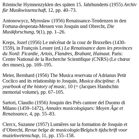
Römische Hymnenzyklen des späten 15. Jahrhunderts (1955)
Archiv
für Musikwissenschaft
, 12, pp. 40–73.
Antonowycz, Myroslaw (1956) Renaissance-Tendenzen in den
Fortuna-desperata-Messen von Josquin und Obrecht,
Die
Musikforschung
, 9(1), pp. 1–26.
Kreps, Jozef (1956) Le mécénat de la cour de Bruxelles (1430-
1559), in François Lesure (ed.)
La Renaissance dans les provinces
du Nord: Picardie, Artois, Flandres, Brabant, Hainaut
. Paris:
Centre National de la Recherche Scientifique (CNRS) (Le chœur
des muses), pp. 169–195.
Meier, Bernhard (1956) The Musica reservata of Adrianus Petit
Coclico and its relationship to Josquin,
Musica disciplina: A
yearbook of the history of music
, 10 (= (Jacques Handschin
memorial volume), pp. 67–105.
Sartori, Claudio (1956) Josquin des Prés cantore del Duomo di
Milano (1459–1472),
Annales musicologiques: Moyen Âge et
Renaissance
, 4, pp. 55–83.
Clercx, Suzanne (1957) Lumières sur la formation de Josquin et
d’Obrecht,
Revue belge de musicologie/Belgisch tijdschrift voor
muziekwetenschap
, 11, pp. 155–158.