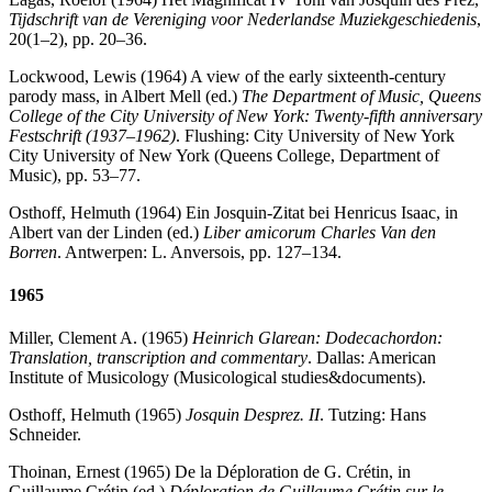
Tijdschrift van de Vereniging voor Nederlandse Muziekgeschiedenis
,
20(1–2), pp. 20–36.
Lockwood, Lewis (1964) A view of the early sixteenth-century
parody mass, in Albert Mell (ed.)
The Department of Music, Queens
College of the City University of New York: Twenty-fifth anniversary
Festschrift (1937–1962)
. Flushing: City University of New York
City University of New York (Queens College, Department of
Music), pp. 53–77.
Osthoff, Helmuth (1964) Ein Josquin-Zitat bei Henricus Isaac, in
Albert van der Linden (ed.)
Liber amicorum Charles Van den
Borren
. Antwerpen: L. Anversois, pp. 127–134.
1965
Miller, Clement A. (1965)
Heinrich Glarean: Dodecachordon:
Translation, transcription and commentary
. Dallas: American
Institute of Musicology (Musicological studies&documents).
Osthoff, Helmuth (1965)
Josquin Desprez. II
. Tutzing: Hans
Schneider.
Thoinan, Ernest (1965) De la Déploration de G. Crétin, in
Guillaume Crétin (ed.)
Déploration de Guillaume Crétin sur le