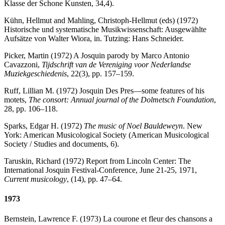
Klasse der Schone Kunsten, 34,4).
Kühn, Hellmut and Mahling, Christoph-Hellmut (eds) (1972)
Historische und systematische Musikwissenschaft: Ausgewählte
Aufsätze von Walter Wiora, in. Tutzing: Hans Schneider.
Picker, Martin (1972) A Josquin parody by Marco Antonio
Cavazzoni,
Tijdschrift van de Vereniging voor Nederlandse
Muziekgeschiedenis
, 22(3), pp. 157–159.
Ruff, Lillian M. (1972) Josquin Des Pres—some features of his
motets,
The consort: Annual journal of the Dolmetsch Foundation
,
28, pp. 106–118.
Sparks, Edgar H. (1972)
The music of Noel Bauldeweyn
. New
York: American Musicological Society (American Musicological
Society / Studies and documents, 6).
Taruskin, Richard (1972) Report from Lincoln Center: The
International Josquin Festival-Conference, June 21-25, 1971,
Current musicology
, (14), pp. 47–64.
1973
Bernstein, Lawrence F. (1973) La courone et fleur des chansons a