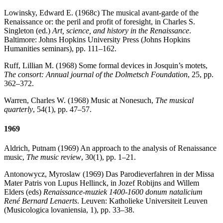
Lowinsky, Edward E. (1968c) The musical avant-garde of the
Renaissance or: the peril and profit of foresight, in Charles S.
Singleton (ed.)
Art, science, and history in the Renaissance
.
Baltimore: Johns Hopkins University Press (Johns Hopkins
Humanities seminars), pp. 111–162.
Ruff, Lillian M. (1968) Some formal devices in Josquin’s motets,
The consort: Annual journal of the Dolmetsch Foundation
, 25, pp.
362–372.
Warren, Charles W. (1968) Music at Nonesuch,
The musical
quarterly
, 54(1), pp. 47–57.
1969
Aldrich, Putnam (1969) An approach to the analysis of Renaissance
music,
The music review
, 30(1), pp. 1–21.
Antonowycz, Myroslaw (1969) Das Parodieverfahren in der Missa
Mater Patris von Lupus Hellinck, in Jozef Robijns and Willem
Elders (eds)
Renaissance-muziek 1400-1600 donum natalicium
René Bernard Lenaerts
. Leuven: Katholieke Universiteit Leuven
(Musicologica lovaniensia, 1), pp. 33–38.