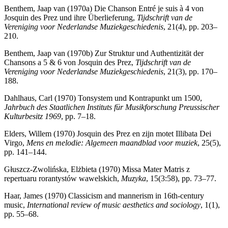
Benthem, Jaap van (1970a) Die Chanson Entré je suis à 4 von
Josquin des Prez und ihre Überlieferung,
Tijdschrift van de
Vereniging voor Nederlandse Muziekgeschiedenis
, 21(4), pp. 203–
210.
Benthem, Jaap van (1970b) Zur Struktur und Authentizität der
Chansons a 5 & 6 von Josquin des Prez,
Tijdschrift van de
Vereniging voor Nederlandse Muziekgeschiedenis
, 21(3), pp. 170–
188.
Dahlhaus, Carl (1970) Tonsystem und Kontrapunkt um 1500,
Jahrbuch des Staatlichen Instituts für Musikforschung Preussischer
Kulturbesitz 1969
, pp. 7–18.
Elders, Willem (1970) Josquin des Prez en zijn motet Illibata Dei
Virgo,
Mens en melodie: Algemeen maandblad voor muziek
, 25(5),
pp. 141–144.
Głuszcz-Zwolińska, Elżbieta (1970) Missa Mater Matris z
repertuaru rorantystów wawelskich,
Muzyka
, 15(3:58), pp. 73–77.
Haar, James (1970) Classicism and mannerism in 16th-century
music,
International review of music aesthetics and sociology
, 1(1),
pp. 55–68.