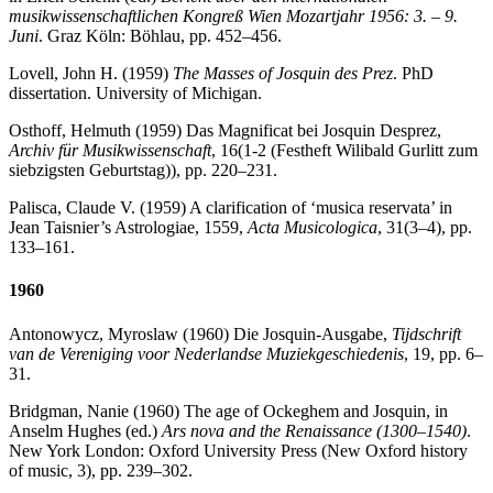
musikwissenschaftlichen Kongreß Wien Mozartjahr 1956: 3. – 9.
Juni
. Graz Köln: Böhlau, pp. 452–456.
Lovell, John H. (1959)
The Masses of Josquin des Prez
. PhD
dissertation. University of Michigan.
Osthoff, Helmuth (1959) Das Magnificat bei Josquin Desprez,
Archiv für Musikwissenschaft
, 16(1-2 (Festheft Wilibald Gurlitt zum
siebzigsten Geburtstag)), pp. 220–231.
Palisca, Claude V. (1959) A clarification of ‘musica reservata’ in
Jean Taisnier’s Astrologiae, 1559,
Acta Musicologica
, 31(3–4), pp.
133–161.
1960
Antonowycz, Myroslaw (1960) Die Josquin-Ausgabe,
Tijdschrift
van de Vereniging voor Nederlandse Muziekgeschiedenis
, 19, pp. 6–
31.
Bridgman, Nanie (1960) The age of Ockeghem and Josquin, in
Anselm Hughes (ed.)
Ars nova and the Renaissance (1300–1540)
.
New York London: Oxford University Press (New Oxford history
of music, 3), pp. 239–302.