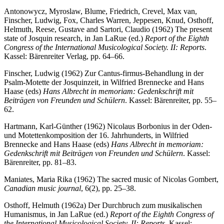
Antonowycz, Myroslaw, Blume, Friedrich, Crevel, Max van,
Finscher, Ludwig, Fox, Charles Warren, Jeppesen, Knud, Osthoff,
Helmuth, Reese, Gustave and Sartori, Claudio (1962) The present
state of Josquin research, in Jan LaRue (ed.)
Report of the Eighth
Congress of the International Musicological Society. II: Reports
.
Kassel: Bärenreiter Verlag, pp. 64–66.
Finscher, Ludwig (1962) Zur Cantus-firmus-Behandlung in der
Psalm-Motette der Josquinzeit, in Wilfried Brennecke and Hans
Haase (eds)
Hans Albrecht in memoriam: Gedenkschrift mit
Beiträgen von Freunden und Schülern
. Kassel: Bärenreiter, pp. 55–
62.
Hartmann, Karl-Günther (1962) Nicolaus Borbonius in der Oden-
und Motettenkomposition der 16. Jahrhunderts, in Wilfried
Brennecke and Hans Haase (eds)
Hans Albrecht in memoriam:
Gedenkschrift mit Beiträgen von Freunden und Schülern
. Kassel:
Bärenreiter, pp. 81–83.
Maniates, Maria Rika (1962) The sacred music of Nicolas Gombert,
Canadian music journal
, 6(2), pp. 25–38.
Osthoff, Helmuth (1962a) Der Durchbruch zum musikalischen
Humanismus, in Jan LaRue (ed.)
Report of the Eighth Congress of
the International Musicological Society. II: Reports
. Kassel: