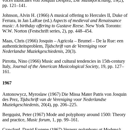
voces musicales von Josquin Desprez,
Die Musikforschung
, 19(2),
pp. 121–141.
Johnson, Alvin H. (1966) A musical offering to Hercules II, Duke of
Ferrara, in Jan LaRue (ed.)
Aspects of medieval and Renaissance
music: A birthday offering to Gustave Reese
. New York Toronto:
W.W. Norton (Festschrift series, 2), pp. 448–454.
Maas, Chris (1966) Josquin – Agricola – Brumel – De la Rue: een
authenticiteitsproblem,
Tijdschrift van de Vereniging voor
Nederlandse Muziekgeschiedenis
, 20(3).
Pirrotta, Nino (1966) Music and cultural tendencies in 15th-century
Italy,
Journal of the American Musicological Society
, 19, pp. 127–
161.
1967
Antonowycz, Myroslaw (1967) Die Missa Mater Patris von Josquin
des Prez,
Tijdschrift van de Vereniging voor Nederlandse
Muziekgeschiedenis
, 20(4), pp. 206–225.
Bergquist, Peter (1967) Mode and polyphony around 1500: Theory
and practice,
Music forum
, 1, pp. 99–161.
Crawford, David Eugene (1967)
Vespers polyphony at Modena’s