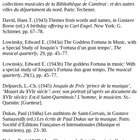
collections musicales de la Bibliothèque de Cambrai : et des autres
villes du départament du nord
. Paris: Techener.
David, Hans T. (1943) Themes from words and names, in Gustave
Reese (ed.)
A birthday offering to Carl Engel
. New York: G.
Schirmer, pp. 67–78.
Lowinsky, Edward E. (1943a) The Goddess Fortuna in Music, with
a Special Study of Josquin’s ‘Fortuna d’un gran tempo’,
The
musical quarterly
, 29, pp. 45–77.
Lowinsky, Edward E. (1943b) The goddess Fortuna in music: With
a special study of Josquin’s Fortuna dun gran tempo,
The musical
quarterly
, 29(1), pp. 45–77.
Delpuech, L.-Ch. (1945)
Josquin de Prés ‘prince de la musique’,
‘Mozart du XVIe siècle’: avec son portrait (d’après un document du
XVIe siècle): Est-il Saint-Quentinois? L’homme, le musicien
. St.-
Quentin: [Guetteur].
Dukas, Paul (1948a) Les auditions de Saint-Gervais, in Gustave
Samazeuilh (ed.)
Les écrits de Paul Dukas sur la musique
. Paris:
Société d’Éditions Françaises et Internationales (Musique et
musiciens), pp. 23–30.