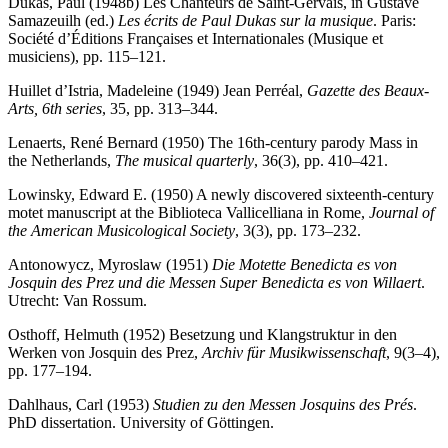
Dukas, Paul (1948b) Les Chanteurs de Saint-Gervais, in Gustave
Samazeuilh (ed.)
Les écrits de Paul Dukas sur la musique
. Paris:
Société d’Éditions Françaises et Internationales (Musique et
musiciens), pp. 115–121.
Huillet d’Istria, Madeleine (1949) Jean Perréal,
Gazette des Beaux-
Arts, 6th series
, 35, pp. 313–344.
Lenaerts, René Bernard (1950) The 16th-century parody Mass in
the Netherlands,
The musical quarterly
, 36(3), pp. 410–421.
Lowinsky, Edward E. (1950) A newly discovered sixteenth-century
motet manuscript at the Biblioteca Vallicelliana in Rome,
Journal of
the American Musicological Society
, 3(3), pp. 173–232.
Antonowycz, Myroslaw (1951)
Die Motette Benedicta es von
Josquin des Prez und die Messen Super Benedicta es von Willaert
.
Utrecht: Van Rossum.
Osthoff, Helmuth (1952) Besetzung und Klangstruktur in den
Werken von Josquin des Prez,
Archiv für Musikwissenschaft
, 9(3–4),
pp. 177–194.
Dahlhaus, Carl (1953)
Studien zu den Messen Josquins des Prés
.
PhD dissertation. University of Göttingen.