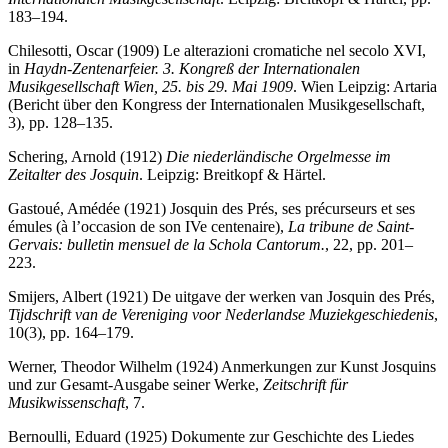
183–194.
Chilesotti, Oscar (1909) Le alterazioni cromatiche nel secolo XVI,
in
Haydn-Zentenarfeier. 3. Kongreß der Internationalen
Musikgesellschaft Wien, 25. bis 29. Mai 1909
. Wien Leipzig: Artaria
(Bericht über den Kongress der Internationalen Musikgesellschaft,
3), pp. 128–135.
Schering, Arnold (1912)
Die niederländische Orgelmesse im
Zeitalter des Josquin
. Leipzig: Breitkopf & Härtel.
Gastoué, Amédée (1921) Josquin des Prés, ses précurseurs et ses
émules (à l’occasion de son IVe centenaire),
La tribune de Saint-
Gervais: bulletin mensuel de la Schola Cantorum.
, 22, pp. 201–
223.
Smijers, Albert (1921) De uitgave der werken van Josquin des Prés,
Tijdschrift van de Vereniging voor Nederlandse Muziekgeschiedenis
,
10(3), pp. 164–179.
Werner, Theodor Wilhelm (1924) Anmerkungen zur Kunst Josquins
und zur Gesamt-Ausgabe seiner Werke,
Zeitschrift für
Musikwissenschaft
, 7.
Bernoulli, Eduard (1925) Dokumente zur Geschichte des Liedes