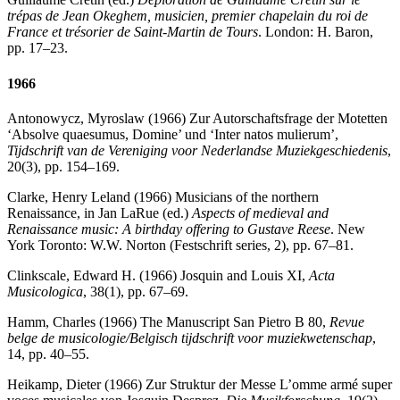
trépas de Jean Okeghem, musicien, premier chapelain du roi de
France et trésorier de Saint-Martin de Tours
. London: H. Baron,
pp. 17–23.
1966
Antonowycz, Myroslaw (1966) Zur Autorschaftsfrage der Motetten
‘Absolve quaesumus, Domine’ und ‘Inter natos mulierum’,
Tijdschrift van de Vereniging voor Nederlandse Muziekgeschiedenis
,
20(3), pp. 154–169.
Clarke, Henry Leland (1966) Musicians of the northern
Renaissance, in Jan LaRue (ed.)
Aspects of medieval and
Renaissance music: A birthday offering to Gustave Reese
. New
York Toronto: W.W. Norton (Festschrift series, 2), pp. 67–81.
Clinkscale, Edward H. (1966) Josquin and Louis XI,
Acta
Musicologica
, 38(1), pp. 67–69.
Hamm, Charles (1966) The Manuscript San Pietro B 80,
Revue
belge de musicologie/Belgisch tijdschrift voor muziekwetenschap
,
14, pp. 40–55.
Heikamp, Dieter (1966) Zur Struktur der Messe L’omme armé super