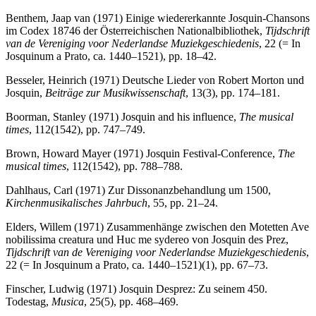
Benthem, Jaap van (1971) Einige wiedererkannte Josquin-Chansons
im Codex 18746 der Österreichischen Nationalbibliothek,
Tijdschrift
van de Vereniging voor Nederlandse Muziekgeschiedenis
, 22 (= In
Josquinum a Prato, ca. 1440–1521), pp. 18–42.
Besseler, Heinrich (1971) Deutsche Lieder von Robert Morton und
Josquin,
Beiträge zur Musikwissenschaft
, 13(3), pp. 174–181.
Boorman, Stanley (1971) Josquin and his influence,
The musical
times
, 112(1542), pp. 747–749.
Brown, Howard Mayer (1971) Josquin Festival-Conference,
The
musical times
, 112(1542), pp. 788–788.
Dahlhaus, Carl (1971) Zur Dissonanzbehandlung um 1500,
Kirchenmusikalisches Jahrbuch
, 55, pp. 21–24.
Elders, Willem (1971) Zusammenhänge zwischen den Motetten Ave
nobilissima creatura und Huc me sydereo von Josquin des Prez,
Tijdschrift van de Vereniging voor Nederlandse Muziekgeschiedenis
,
22 (= In Josquinum a Prato, ca. 1440–1521)(1), pp. 67–73.
Finscher, Ludwig (1971) Josquin Desprez: Zu seinem 450.
Todestag,
Musica
, 25(5), pp. 468–469.