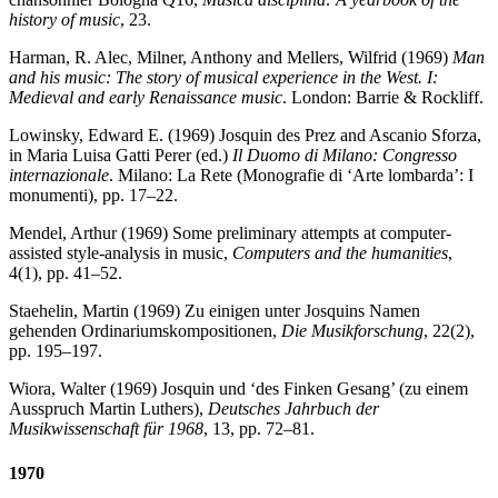
history of music
, 23.
Harman, R. Alec, Milner, Anthony and Mellers, Wilfrid (1969)
Man
and his music: The story of musical experience in the West. I:
Medieval and early Renaissance music
. London: Barrie & Rockliff.
Lowinsky, Edward E. (1969) Josquin des Prez and Ascanio Sforza,
in Maria Luisa Gatti Perer (ed.)
Il Duomo di Milano: Congresso
internazionale
. Milano: La Rete (Monografie di ‘Arte lombarda’: I
monumenti), pp. 17–22.
Mendel, Arthur (1969) Some preliminary attempts at computer-
assisted style-analysis in music,
Computers and the humanities
,
4(1), pp. 41–52.
Staehelin, Martin (1969) Zu einigen unter Josquins Namen
gehenden Ordinariumskompositionen,
Die Musikforschung
, 22(2),
pp. 195–197.
Wiora, Walter (1969) Josquin und ‘des Finken Gesang’ (zu einem
Ausspruch Martin Luthers),
Deutsches Jahrbuch der
Musikwissenschaft für 1968
, 13, pp. 72–81.
1970